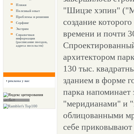
Пляжи
"Шицзе хэпин" ("М
Полезный опыт
Проблемы и решения
создание которого
Серфинг
Экстрим
времени и почти 3
Справочная
информация
(расписание поездов,
Спроектированны
адреса посольств)
архитектором парк
130 тыс. квадратн
зданием в форме г
реклама у нас
парка напоминает 
"меридианами" и "
облицованными мр
себе приковывают