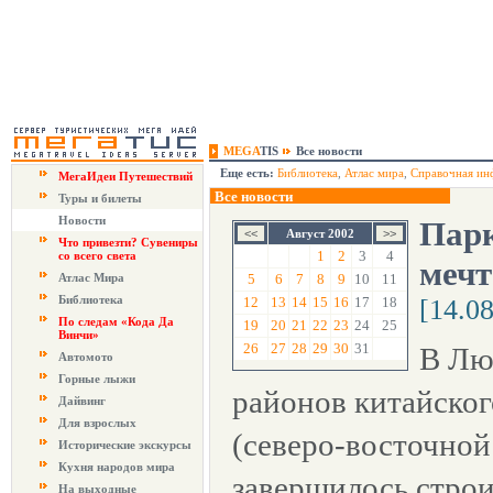
MEGA
TIS
Все новости
Еще есть:
Библиотека
,
Атлас мира
,
Справочная ин
МегаИдеи Путешествий
Все новости
Туры и билеты
Новости
Парк
Август 2002
Что привезти? Сувениры
1
2
3
4
со всего света
мечт
Атлас Мира
5
6
7
8
9
10
11
Библиотека
12
13
14
15
16
17
18
[14.0
По следам «Кода Да
19
20
21
22
23
24
25
Винчи»
26
27
28
29
30
31
В Лю
Автомото
Горные лыжи
районов китайског
Дайвинг
Для взрослых
(северо-восточно
Исторические экскурсы
Кухня народов мира
завершилось строи
На выходные