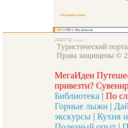
Оставить отзыв
MEGA
TIS
Все новости
Туристический порт
Права защищены © 2
МегаИдеи Путеше
привезти? Сувенир
Библиотека
|
По сл
Горные лыжи
|
Да
экскурсы
|
Кухня н
Полезный опыт
|
П