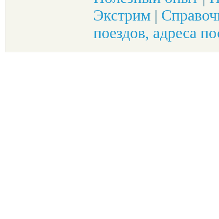
Экстрим
|
Справоч
поездов, адреса по