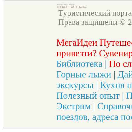
Туристический порт
Права защищены © 2
МегаИдеи Путеше
привезти? Сувенир
Библиотека
|
По сл
Горные лыжи
|
Да
экскурсы
|
Кухня н
Полезный опыт
|
П
Экстрим
|
Справоч
поездов, адреса по