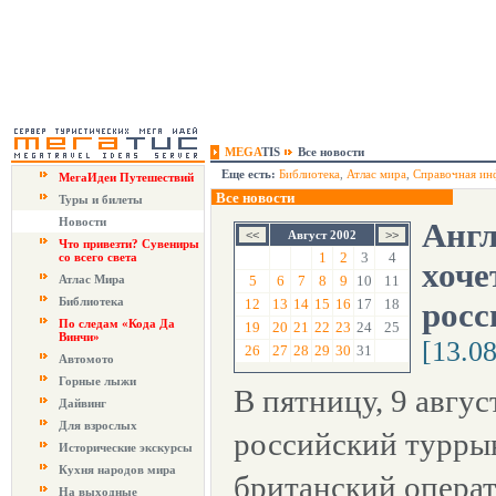
MEGA
TIS
Все новости
Еще есть:
Библиотека
,
Атлас мира
,
Справочная ин
МегаИдеи Путешествий
Все новости
Туры и билеты
Новости
Англ
Август 2002
Что привезти? Сувениры
1
2
3
4
со всего света
хоче
Атлас Мира
5
6
7
8
9
10
11
Библиотека
12
13
14
15
16
17
18
росс
По следам «Кода Да
19
20
21
22
23
24
25
Винчи»
[13.0
26
27
28
29
30
31
Автомото
Горные лыжи
В пятницу, 9 авгус
Дайвинг
Для взрослых
российский турры
Исторические экскурсы
Кухня народов мира
британский операто
На выходные