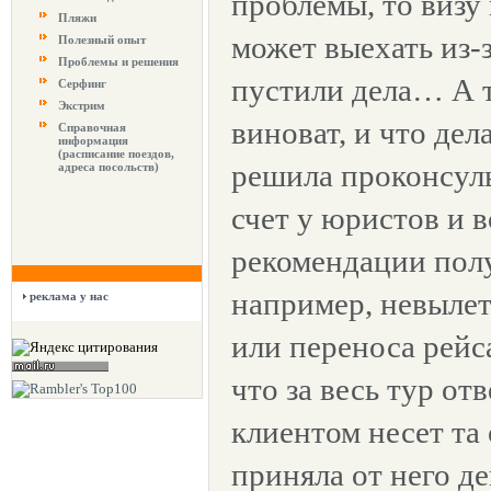
проблемы, то визу 
Пляжи
может выехать из-з
Полезный опыт
Проблемы и решения
пустили дела… А т
Серфинг
Экстрим
виноват, и что де
Справочная
информация
(расписание поездов,
решила проконсуль
адреса посольств)
счет у юристов и в
рекомендации пол
например, невыле
реклама у нас
или переноса рейс
что за весь тур от
клиентом несет та
приняла от него де