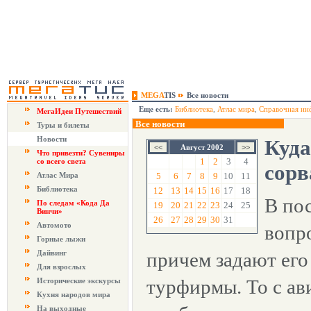
MEGA
TIS
Все новости
Еще есть:
Библиотека
,
Атлас мира
,
Справочная ин
МегаИдеи Путешествий
Все новости
Туры и билеты
Новости
Куда
Август 2002
Что привезти? Сувениры
1
2
3
4
со всего света
сорв
Атлас Мира
5
6
7
8
9
10
11
Библиотека
12
13
14
15
16
17
18
В по
По следам «Кода Да
19
20
21
22
23
24
25
Винчи»
26
27
28
29
30
31
Автомото
вопро
Горные лыжи
Дайвинг
причем задают его
Для взрослых
турфирмы. То с ав
Исторические экскурсы
Кухня народов мира
На выходные