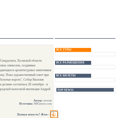
ВСЕ ТУРЫ
е Свердловск Луганской области
ВСЕ РАЗМЕЩЕНИЯ
урных символов, созданных
выдающихся архитектурных памятников
ову. Пока художественный совет при
ВСЕ БИЛЕТЫ
"Золотые ворота", Собор Василия
 должно состояться 28 сентября - в
городской налоговой инспекции Андрей
TOP NEWS1
Автор:
newsm
Источник:
MIGnews.com
Ценная новость? Жми
-