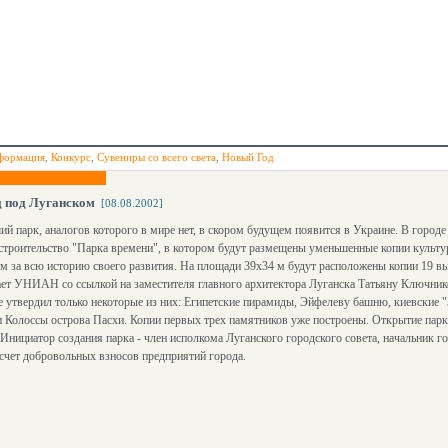
формация
,
Конкурс
,
Сувениры со всего света
,
Новый Год
д под Луганском
[08.08.2002]
й парк, аналогов которого в мире нет, в скором будущем появится в Украине. В город
строительство "Парка времени", в котором будут размещены уменьшенные копии культ
ом за всю историю своего развития. На площади 39х34 м будут расположены копии 19 
ет УНИАН со ссылкой на заместителя главного архитектора Луганска Татьяну Ключник
 утвердил только некоторые из них: Египетские пирамиды, Эйфелеву башню, киевские 
 Колоссы острова Пасхи. Копии первых трех памятников уже построены. Открытие парка
 Инициатор создания парка - член исполкома Луганского городского совета, начальник 
счет добровольных взносов предприятий города.