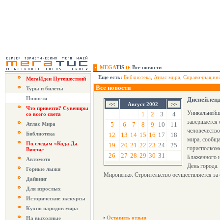
MEGA
TIS
Все новости
Еще есть:
Библиотека
,
Атлас мира
,
Справочная ин
МегаИдеи Путешествий
Все новости
Туры и билеты
Новости
Диснейлен
Август 2002
Что привезти? Сувениры
Уникальнейши
1
2
3
4
со всего света
завершается 
Атлас Мира
5
6
7
8
9
10
11
человечеств
Библиотека
12
13
14
15
16
17
18
мира, сообща
По следам «Кода Да
19
20
21
22
23
24
25
горисполкоме
Винчи»
26
27
28
29
30
31
Блаженного и
Автомото
День города.
Горные лыжи
Мироненко. Строительство осуществляется за 
Дайвинг
Для взрослых
Исторические экскурсы
Кухня народов мира
Оставить отзыв
На выходные