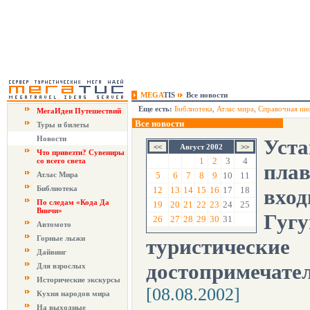
MEGA
TIS
Все новости
Еще есть:
Библиотека
,
Атлас мира
,
Справочная ин
МегаИдеи Путешествий
Все новости
Туры и билеты
Новости
Уст
Август 2002
Что привезти? Сувениры
1
2
3
4
со всего света
пла
Атлас Мира
5
6
7
8
9
10
11
Библиотека
12
13
14
15
16
17
18
вход
По следам «Кода Да
19
20
21
22
23
24
25
Винчи»
Гугу
26
27
28
29
30
31
Автомото
Горные лыжи
туристические
Дайвинг
достопримечате
Для взрослых
Исторические экскурсы
[08.08.2002]
Кухня народов мира
На выходные