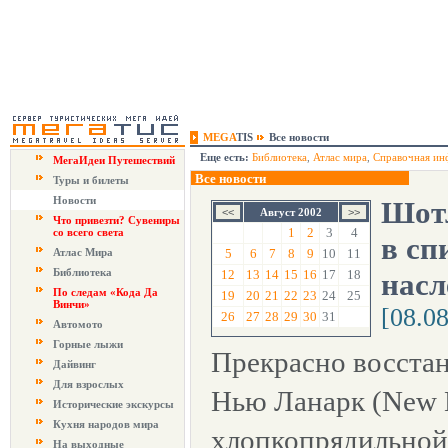
MEGA
TIS
Все новости
Еще есть:
Библиотека
,
Атлас мира
,
Справочная ин
МегаИдеи Путешествий
Все новости
Туры и билеты
Новости
Шотл
Август 2002
Что привезти? Сувениры
1
2
3
4
со всего света
в сп
Атлас Мира
5
6
7
8
9
10
11
Библиотека
12
13
14
15
16
17
18
нас
По следам «Кода Да
19
20
21
22
23
24
25
Винчи»
[08.0
26
27
28
29
30
31
Автомото
Горные лыжи
Прекрасно восстан
Дайвинг
Для взрослых
Нью Ланарк (New L
Исторические экскурсы
Кухня народов мира
хлопкопрядильной 
На выходные