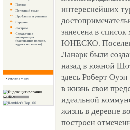
Пляжи
интереснейших ту
Полезный опыт
Проблемы и решения
достопримечатель
Серфинг
Экстрим
занесена в список
Справочная
информация
ЮНЕСКО. Поселен
(расписание поездов,
адреса посольств)
Ланарк были созда
назад в южной Шо
здесь Роберт Оуэн
реклама у нас
в жизнь свои пред
идеальной коммуне
жизнь в деревне в
построен отмечен