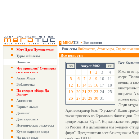
MEGA
TIS
Все новости
Еще есть:
Библиотека
,
Атлас мира
,
Справочная ин
МегаИдеи Путешествий
Все новости
Туры и билеты
Новости
Все больше
Август 2002
Что привезти? Сувениры
Многие из пр
1
2
3
4
со всего света
озере. "За и
Атлас Мира
5
6
7
8
9
10
11
немцы, а так
Библиотека
12
13
14
15
16
17
18
иностранцы п
По следам «Кода Да
19
20
21
22
23
24
25
возраста. А 
Винчи»
26
27
28
29
30
31
можем всех п
Автомото
Люди оттуда 
Горные лыжи
Администратор базы "Уускюла" Юлия Трихонов
Дайвинг
также приезжих из Германии и Финляндии. Они
Для взрослых
центре отдыха "Суви". Но, как сказал его ди
Исторические экскурсы
из России. И в дальнейшем мы ожидаем оттуда 
Кухня народов мира
фирм". Представители всех баз отдыха на Чуд
На выходные
сообщает DELFI.