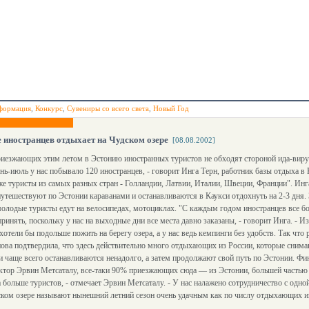
формация
,
Конкурс
,
Сувениры со всего света
,
Новый Год
 иностранцев отдыхает на Чудском озере
[08.08.2002]
иезжающих этим летом в Эстонию иностранных туристов не обходят стороной ида-виру
юнь-июль у нас побывало 120 иностранцев, - говорит Инга Терн, работник базы отдыха в
же туристы из самых разных стран - Голландии, Латвии, Италии, Швеции, Франции". Инг
утешествуют по Эстонии караванами и останавливаются в Каукси отдохнуть на 2-3 дня.
молодые туристы едут на велосипедах, мотоциклах. "С каждым годом иностранцев все бо
ринять, поскольку у нас на выходные дни все места давно заказаны, - говорит Инга. - 
хотели бы подольше пожить на берегу озера, а у нас ведь кемпинги без удобств. Так чт
а подтвердила, что здесь действительно много отдыхающих из России, которые снима
 чаще всего останавливаются ненадолго, а затем продолжают свой путь по Эстонии. Ф
ректор Эрвин Метсаталу, все-таки 90% приезжающих сюда — из Эстонии, большей частью 
больше туристов, - отмечает Эрвин Метсаталу. - У нас налажено сотрудничество с одно
ском озере называют нынешний летний сезон очень удачным как по числу отдыхающих из 