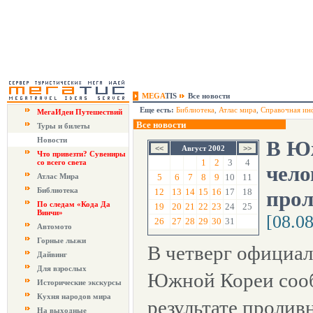
MEGA
TIS
Все новости
Еще есть:
Библиотека
,
Атлас мира
,
Справочная ин
МегаИдеи Путешествий
Все новости
Туры и билеты
Новости
В Юж
Август 2002
Что привезти? Сувениры
1
2
3
4
со всего света
чело
Атлас Мира
5
6
7
8
9
10
11
Библиотека
12
13
14
15
16
17
18
про
По следам «Кода Да
19
20
21
22
23
24
25
Винчи»
[08.0
26
27
28
29
30
31
Автомото
Горные лыжи
В четверг официа
Дайвинг
Для взрослых
Южной Кореи сооб
Исторические экскурсы
Кухня народов мира
результате пролив
На выходные