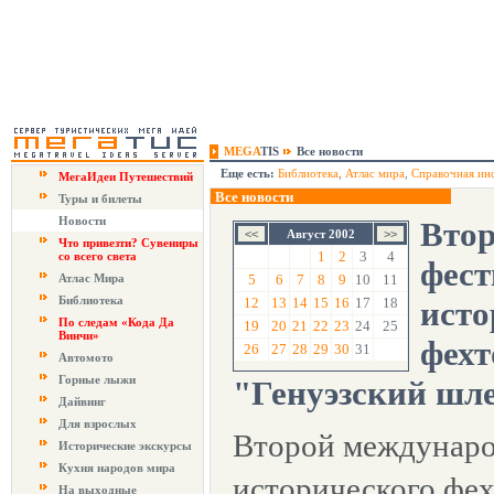
MEGA
TIS
Все новости
Еще есть:
Библиотека
,
Атлас мира
,
Справочная ин
МегаИдеи Путешествий
Все новости
Туры и билеты
Новости
Вто
Август 2002
Что привезти? Сувениры
1
2
3
4
со всего света
фест
Атлас Мира
5
6
7
8
9
10
11
Библиотека
12
13
14
15
16
17
18
исто
По следам «Кода Да
19
20
21
22
23
24
25
Винчи»
фехт
26
27
28
29
30
31
Автомото
Горные лыжи
"Генуэзский шл
Дайвинг
Для взрослых
Второй междунаро
Исторические экскурсы
Кухня народов мира
исторического фех
На выходные