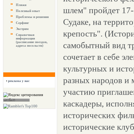
Пляжи
шлем" пройдет 17- 
Полезный опыт
Проблемы и решения
Судаке, на террит
Серфинг
Экстрим
крепость". (Истор
Справочная
информация
(расписание поездов,
самобытный вид тр
адреса посольств)
сочетает в себе э
культурных и ист
разных народов и 
реклама у нас
участию приглаше
каскадеры, испол
исторических филь
исторические клу