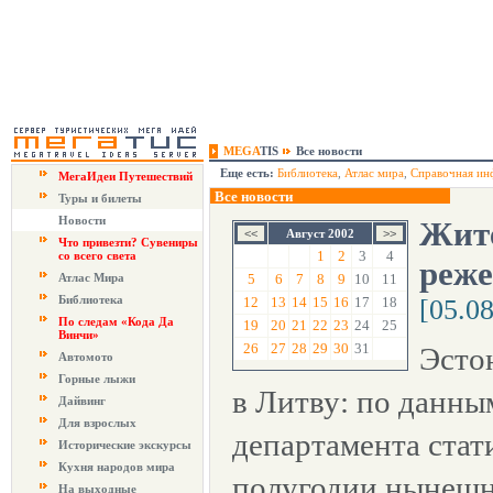
MEGA
TIS
Все новости
Еще есть:
Библиотека
,
Атлас мира
,
Справочная ин
МегаИдеи Путешествий
Все новости
Туры и билеты
Новости
Жите
Август 2002
Что привезти? Сувениры
1
2
3
4
со всего света
реже
Атлас Мира
5
6
7
8
9
10
11
Библиотека
12
13
14
15
16
17
18
[05.0
По следам «Кода Да
19
20
21
22
23
24
25
Винчи»
26
27
28
29
30
31
Эсто
Автомото
Горные лыжи
в Литву: по данны
Дайвинг
Для взрослых
департамента стат
Исторические экскурсы
Кухня народов мира
полугодии нынешне
На выходные