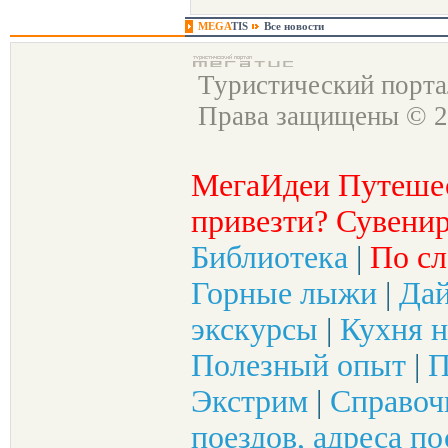
MEGA
TIS
Все новости
Туристический порт
Права защищены © 2
МегаИдеи Путеше
привезти? Сувенир
Библиотека
|
По сл
Горные лыжи
|
Да
экскурсы
|
Кухня н
Полезный опыт
|
П
Экстрим
|
Справоч
поездов, адреса по