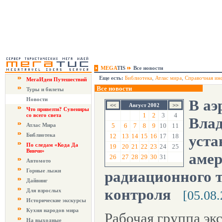
MEGA
TIS
Все новости
Еще есть:
Библиотека
,
Атлас мира
,
Справочная ин
МегаИдеи Путешествий
Все новости
Туры и билеты
Новости
В аэ
Август 2002
Что привезти? Сувениры
1
2
3
4
со всего света
Влад
Атлас Мира
5
6
7
8
9
10
11
Библиотека
12
13
14
15
16
17
18
уста
По следам «Кода Да
19
20
21
22
23
24
25
Винчи»
амер
26
27
28
29
30
31
Автомото
Горные лыжи
радиационного 
Дайвинг
контроля
Для взрослых
[05.08
Исторические экскурсы
Кухня народов мира
Рабочая группа эк
На выходные