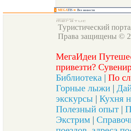
MEGA
TIS
Все новости
Туристический порт
Права защищены © 2
МегаИдеи Путеше
привезти? Сувенир
Библиотека
|
По сл
Горные лыжи
|
Да
экскурсы
|
Кухня н
Полезный опыт
|
П
Экстрим
|
Справоч
поездов, адреса по