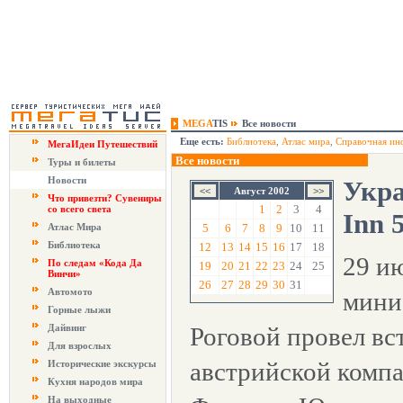
MEGA
TIS
Все новости
Еще есть:
Библиотека
,
Атлас мира
,
Справочная ин
МегаИдеи Путешествий
Все новости
Туры и билеты
Новости
Укра
Август 2002
Что привезти? Сувениры
1
2
3
4
со всего света
Inn 
Атлас Мира
5
6
7
8
9
10
11
Библиотека
12
13
14
15
16
17
18
29 и
По следам «Кода Да
19
20
21
22
23
24
25
Винчи»
26
27
28
29
30
31
Автомото
мини
Горные лыжи
Дайвинг
Роговой провел вс
Для взрослых
австрийской комп
Исторические экскурсы
Кухня народов мира
На выходные