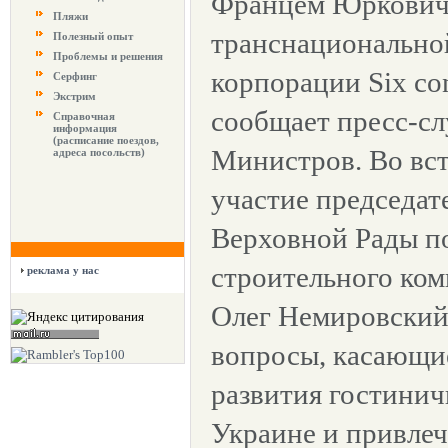
Францем Юрковиче
Пляжи
транснационально
Полезный опыт
Проблемы и решения
корпорации Six co
Серфинг
Экстрим
сообщает пресс-с
Справочная
информация
(расписание поездов,
Министров. Во вст
адреса посольств)
участие председат
Верховной Рады п
строительного ком
реклама у нас
Олег Немировский
вопросы, касающи
развития гостинич
Украине и привле