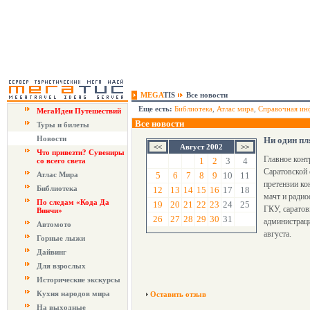
MEGA
TIS
Все новости
Еще есть:
Библиотека
,
Атлас мира
,
Справочная ин
МегаИдеи Путешествий
Все новости
Туры и билеты
Новости
Ни один пл
Август 2002
Что привезти? Сувениры
Главное конт
1
2
3
4
со всего света
Саратовской 
Атлас Мира
5
6
7
8
9
10
11
претензии ко
Библиотека
12
13
14
15
16
17
18
мачт и радио
По следам «Кода Да
19
20
21
22
23
24
25
ГКУ, саратов
Винчи»
26
27
28
29
30
31
администраци
Автомото
августа.
Горные лыжи
Дайвинг
Для взрослых
Исторические экскурсы
Кухня народов мира
Оставить отзыв
На выходные