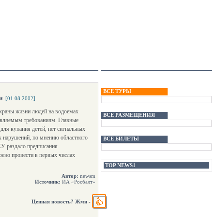
ВСЕ ТУРЫ
и
[01.08.2002]
охраны жизни людей на водоемах
ВСЕ РАЗМЕЩЕНИЯ
ъявляемым требованиям. Главные
 для купания детей, нет сигнальных
их нарушений, по мнению областного
ВСЕ БИЛЕТЫ
КУ раздало предписания
ено провести в первых числах
TOP NEWS1
Автор:
newsm
Источник:
ИА «Росбалт»
Ценная новость? Жми
-