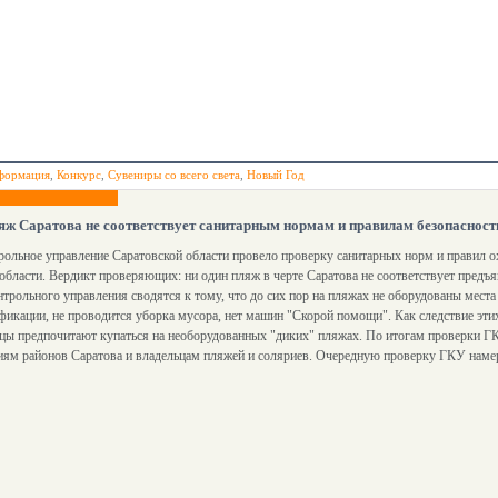
формация
,
Конкурс
,
Сувениры со всего света
,
Новый Год
яж Саратова не соответствует санитарным нормам и правилам безопасност
рольное управление Саратовской области провело проверку санитарных норм и правил 
области. Вердикт проверяющих: ни один пляж в черте Саратова не соответствует пред
нтрольного управления сводятся к тому, что до сих пор на пляжах не оборудованы места
фикации, не проводится уборка мусора, нет машин "Скорой помощи". Как следствие эт
цы предпочитают купаться на необорудованных "диких" пляжах. По итогам проверки Г
ям районов Саратова и владельцам пляжей и соляриев. Очередную проверку ГКУ намер