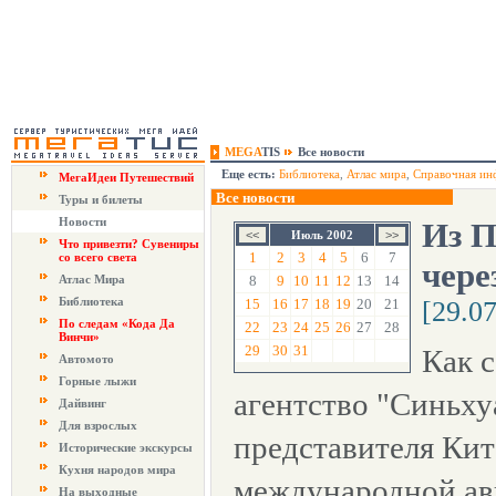
MEGA
TIS
Все новости
Еще есть:
Библиотека
,
Атлас мира
,
Справочная ин
МегаИдеи Путешествий
Все новости
Туры и билеты
Новости
Из П
Июль 2002
Что привезти? Сувениры
1
2
3
4
5
6
7
со всего света
чере
Атлас Мира
8
9
10
11
12
13
14
Библиотека
15
16
17
18
19
20
21
[29.0
По следам «Кода Да
22
23
24
25
26
27
28
Винчи»
29
30
31
Как 
Автомото
Горные лыжи
агентство "Синьху
Дайвинг
Для взрослых
представителя Ки
Исторические экскурсы
Кухня народов мира
международной ав
На выходные