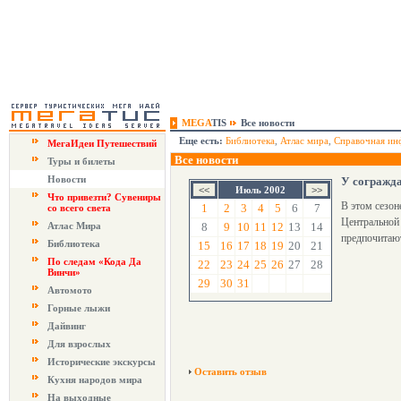
MEGA
TIS
Все новости
Еще есть:
Библиотека
,
Атлас мира
,
Справочная ин
МегаИдеи Путешествий
Все новости
Туры и билеты
Новости
У согражда
Июль 2002
Что привезти? Сувениры
В этом сезон
1
2
3
4
5
6
7
со всего света
Центральной
Атлас Мира
8
9
10
11
12
13
14
предпочитают
Библиотека
15
16
17
18
19
20
21
По следам «Кода Да
22
23
24
25
26
27
28
Винчи»
29
30
31
Автомото
Горные лыжи
Дайвинг
Для взрослых
Исторические экскурсы
Оставить отзыв
Кухня народов мира
На выходные