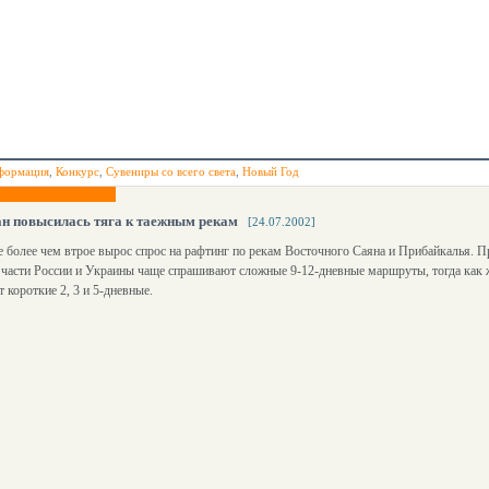
формация
,
Конкурс
,
Сувениры со всего света
,
Новый Год
н повысилась тяга к таежным рекам
[24.07.2002]
е более чем втрое вырос спрос на рафтинг по рекам Восточного Саяна и Прибайкалья. 
 части России и Украины чаще спрашивают сложные 9-12-дневные маршруты, тогда как
 короткие 2, 3 и 5-дневные.