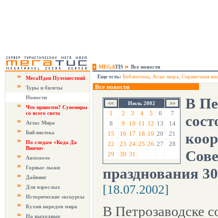
MEGA
TIS
Все новости
Еще есть:
Библиотека
,
Атлас мира
,
Справочная ин
МегаИдеи Путешествий
Все новости
Туры и билеты
Новости
В Пе
Июль 2002
Что привезти? Сувениры
1
2
3
4
5
6
7
со всего света
сост
Атлас Мира
8
9
10
11
12
13
14
Библиотека
15
16
17
18
19
20
21
коо
По следам «Кода Да
22
23
24
25
26
27
28
Винчи»
Сове
29
30
31
Автомото
Горные лыжи
празднования 300
Дайвинг
[18.07.2002]
Для взрослых
Исторические экскурсы
Кухня народов мира
В Петрозаводске с
На выходные