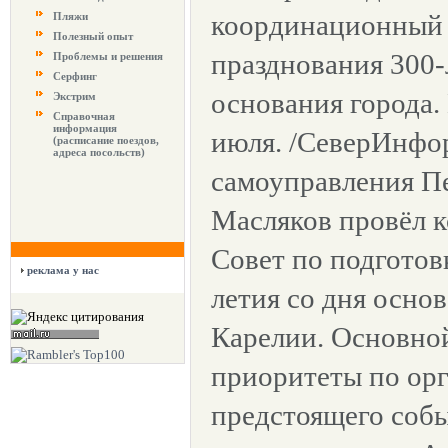
координационный 
Пляжи
Полезный опыт
празднования 300-
Проблемы и решения
Серфинг
основания город
Экстрим
Справочная
информация
июля. /СеверИнфор
(расписание поездов,
адреса посольств)
самоуправления П
Масляков провёл 
Совет по подготов
реклама у нас
летия со дня осно
Карелии. Основной
приоритеты по ор
предстоящего собы