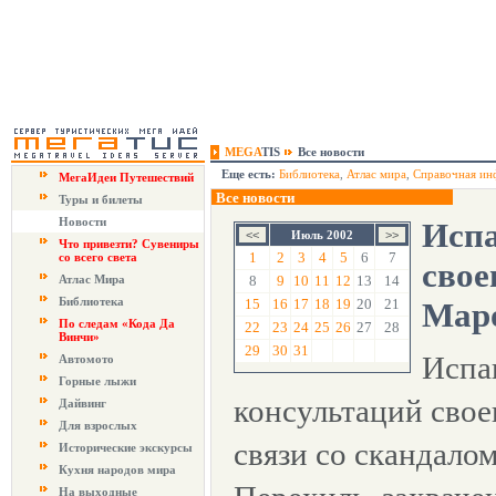
MEGA
TIS
Все новости
Еще есть:
Библиотека
,
Атлас мира
,
Справочная ин
МегаИдеи Путешествий
Все новости
Туры и билеты
Новости
Испа
Июль 2002
Что привезти? Сувениры
1
2
3
4
5
6
7
со всего света
свое
Атлас Мира
8
9
10
11
12
13
14
Библиотека
15
16
17
18
19
20
21
Мар
По следам «Кода Да
22
23
24
25
26
27
28
Винчи»
29
30
31
Испа
Автомото
Горные лыжи
консультаций свое
Дайвинг
Для взрослых
связи со скандало
Исторические экскурсы
Кухня народов мира
На выходные