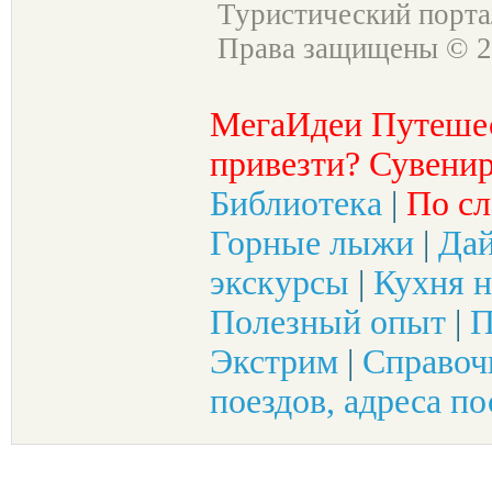
Туристический порт
Права защищены © 2
МегаИдеи Путеше
привезти? Сувенир
Библиотека
|
По сл
Горные лыжи
|
Да
экскурсы
|
Кухня н
Полезный опыт
|
П
Экстрим
|
Справоч
поездов, адреса по