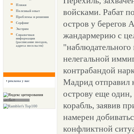
Перехиль, захвач
Пляжи
войсками. Рабат п
Полезный опыт
Проблемы и решения
остров у берегов
Серфинг
Экстрим
жандармерию с це
Справочная
информация
(расписание поездов,
"наблюдательного 
адреса посольств)
нелегальной имми
контрабандой нарк
Мадрид отправил 
реклама у нас
острову еще один,
корабль, заявив пр
намерен добиватьс
конфликтной ситу