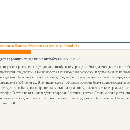
формация
,
Конкурс
,
Сувениры со всего света
,
Новый Год
дет охранять лондонские автобусы.
[05.07.2002]
олиция теперь станет патрулировать автобусные маршруты. Это делается для того, чтоб
пассажиров, вандализм, а также бороться с незаконной парковкой и движением на полоса
сипедистов. Численность подразделения, в задачу которого входит обеспечение порядка 
пределена в 531 человек. В их число входят офицеры, которые будут сопровождать авт
т следить за соблюдением правил парковки и дорожного движения, а также гражданские
трафы. В отличие от многих других городов Британии, жители Лондона пользуются авт
ля того, чтобы сделать общественных транспорт более удобным и безопасным. Пилотн
общает BBC.