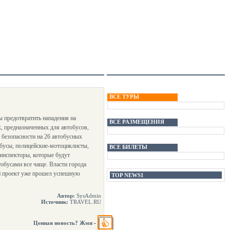
ВСЕ ТУРЫ
ы предотвратить нападения на
ВСЕ РАЗМЕЩЕНИЯ
х, предназначенных для автобусов,
и безопасности на 26 автобусных
обусы, полицейские-мотоциклисты,
ВСЕ БИЛЕТЫ
 инспекторы, которые будут
обусами все чаще. Власти города
ый проект уже прошел успешную
TOP NEWS1
Автор:
SysAdmin
Источник:
TRAVEL.RU
Ценная новость? Жми
-