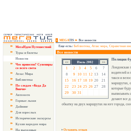
MEGA
TIS
Все новости
Еще есть:
Библиотека
,
Атлас мира
,
Справочная ин
МегаИдеи Путешествий
Все новости
Туры и билеты
Новости
Полиция бу
Июль 2002
Что привезти? Сувениры
Лондонская п
1
2
3
4
5
6
7
со всего света
водителей и 
Атлас Мира
8
9
10
11
12
13
14
такси и вело
Библиотека
15
16
17
18
19
20
21
маршрутах, о
По следам «Кода Да
22
23
24
25
26
27
28
которые буду
Винчи»
29
30
31
выписывать ш
Автомото
делают все д
Горные лыжи
обкатку на двух маршрутах на юге города, со
Дайвинг
Для взрослых
Исторические экскурсы
Кухня народов мира
Оставить отзыв
На выходные