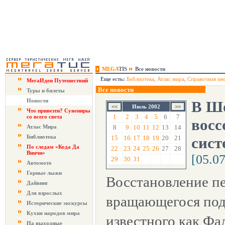
MEGA
TIS
Все новости
Еще есть:
Библиотека
,
Атлас мира
,
Справочная ин
МегаИдеи Путешествий
Все новости
Туры и билеты
Новости
В Ш
Июль 2002
Что привезти? Сувениры
1
2
3
4
5
6
7
со всего света
восс
Атлас Мира
8
9
10
11
12
13
14
Библиотека
15
16
17
18
19
20
21
сист
По следам «Кода Да
22
23
24
25
26
27
28
Винчи»
[05.0
29
30
31
Автомото
Горные лыжи
Восстановление пе
Дайвинг
Для взрослых
вращающегося под
Исторические экскурсы
Кухня народов мира
известного как Фа
На выходные