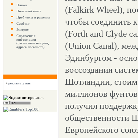
Пляжи
(Falkirk Wheel), п
Полезный опыт
Проблемы и решения
чтобы соединить к
Серфинг
Экстрим
(Forth and Clyde c
Справочная
информация
(Union Canal), меж
(расписание поездов,
адреса посольств)
Эдинбургом - осно
воссоздания систе
Шотландии, стоимо
реклама у нас
миллионов фунтов
получил поддержк
общественности Ш
Европейского союз