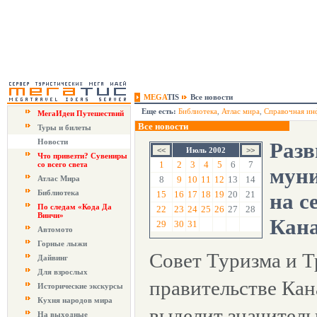
MEGA
TIS
Все новости
Еще есть:
Библиотека
,
Атлас мира
,
Справочная ин
МегаИдеи Путешествий
Все новости
Туры и билеты
Новости
Разв
Июль 2002
Что привезти? Сувениры
1
2
3
4
5
6
7
со всего света
муни
Атлас Мира
8
9
10
11
12
13
14
Библиотека
15
16
17
18
19
20
21
на с
По следам «Кода Да
22
23
24
25
26
27
28
Винчи»
Кан
29
30
31
Автомото
Горные лыжи
Совет Туризма и Т
Дайвинг
Для взрослых
правительстве Кан
Исторические экскурсы
Кухня народов мира
выделит значител
На выходные