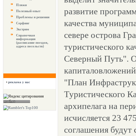
Пляжи
развитие програм
Полезный опыт
Проблемы и решения
качества муниципа
Серфинг
Экстрим
севере острова Гр
Справочная
информация
(расписание поездов,
туристического ка
адреса посольств)
Северный Путь". 
капиталовложений
"План Инфраструк
реклама у нас
Туристического Ка
архипелага на пери
исчисляется 23 47
соглашения будут 