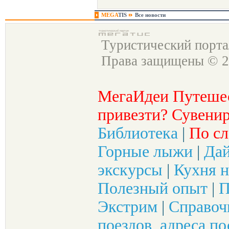
MEGA
TIS
Все новости
Туристический порт
Права защищены © 2
МегаИдеи Путеше
привезти? Сувенир
Библиотека
|
По сл
Горные лыжи
|
Да
экскурсы
|
Кухня н
Полезный опыт
|
П
Экстрим
|
Справоч
поездов, адреса по