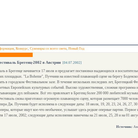
формация
,
Конкурс
,
Сувениры со всего света
,
Новый Год
стиваль Брегенц-2002 в Австрии
[04.07.2002]
аль в Брегенце начинается 17 июля и предлагает постановки выдающихся и восхитител
их площадках. "La Boheme", Пуччини на известной плавающей сцене на берегу Боденского
ить в городском Фестивальном зале. В течение нескольких последних лет, Брегенцкий Фе
етных Европейских культурных событий. Высоко художественная, сложная программа и
атывающим дух пейзажем. Всё это привлекает в Брегенц более 200 000 любителей музыки
естиваль снова приготовил огромную плавающую сцену, которая размещает 7000 челове
ера Дж. Пуччини будет исполнена в следующие даты: 18 июля, 19, 20, 23, 24, 26, 27, 30 и 3
ли оперы, которые ищут кое-что необычное, услышат здесь редкие оперные партии. Первое 
я 17 июля, 2002; следующие даты исполнения намечены на 21 июля, 25, 28 и на 01 авгус
Источник:
Авс