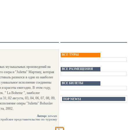
ВСЕ ТУРЫ
ьных музыкальных произведений на
ВСЕ РАЗМЕЩЕНИЯ
 озера и "Julietta" Мартину, которая
стиваль развился в одно из наиболее
 уникальное исполнение соединены
ВСЕ БИЛЕТЫ
 и красоты ежегодно. В этом году,
к. " La Boheme ", наиболее
1; 02 августа, 03, 04, 06, 07, 08, 09,
TOP NEWS1
исполнение оперы "Julietta" Bohuslav
та, 2002.
Автор:
newsm
трийское представительство по туризму