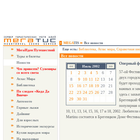
MEGA
TIS
Все новости
Еще есть:
Библиотека
,
Атлас мира
,
Справочная ин
МегаИдеи Путешествий
Все новости
Туры и билеты
Новости
Оперный фе
Июль 2002
Что привезти? Сувениры
57-ой Фестив
1
2
3
4
5
6
7
со всего света
двух городск
Атлас Мира
8
9
10
11
12
13
14
будет проход
Библиотека
15
16
17
18
19
20
21
важных и зам
По следам «Кода Да
22
23
24
25
26
27
28
здесь с захв
Винчи»
29
30
31
Брегенцкий Ф
Автомото
популярная оп
Горные лыжи
10, 11, 13, 14, 15, 16, 17 и 18, 2002. Любите
Дайвинг
Martinu состоится в Брегенцком Доме Фестивал
Для взрослых
Исторические экскурсы
Кухня народов мира
На выходные