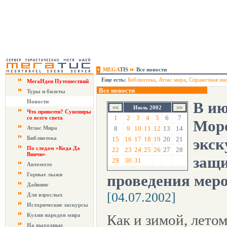
MEGA
TIS
Все новости
Еще есть:
Библиотека
,
Атлас мира
,
Справочная ин
МегаИдеи Путешествий
Все новости
Туры и билеты
Новости
В ию
Июль 2002
Что привезти? Сувениры
1
2
3
4
5
6
7
со всего света
Моро
Атлас Мира
8
9
10
11
12
13
14
Библиотека
15
16
17
18
19
20
21
экск
По следам «Кода Да
22
23
24
25
26
27
28
Винчи»
защ
29
30
31
Автомото
Горные лыжи
проведения мер
Дайвинг
[04.07.2002]
Для взрослых
Исторические экскурсы
Кухня народов мира
Как и зимой, лето
На выходные