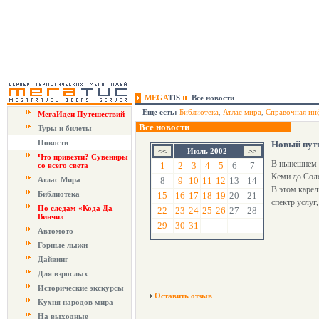
MEGA
TIS
Все новости
Еще есть:
Библиотека
,
Атлас мира
,
Справочная ин
МегаИдеи Путешествий
Все новости
Туры и билеты
Новости
Новый пут
Июль 2002
Что привезти? Сувениры
В нынешнем л
1
2
3
4
5
6
7
со всего света
Кеми до Соло
Атлас Мира
8
9
10
11
12
13
14
В этом карел
Библиотека
15
16
17
18
19
20
21
спектр услуг
По следам «Кода Да
22
23
24
25
26
27
28
Винчи»
29
30
31
Автомото
Горные лыжи
Дайвинг
Для взрослых
Исторические экскурсы
Оставить отзыв
Кухня народов мира
На выходные