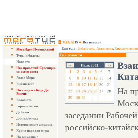
MEGA
TIS
Все новости
Еще есть:
Библиотека
,
Атлас мира
,
Справочная ин
МегаИдеи Путешествий
Все новости
Туры и билеты
Новости
Взаи
Июль 2002
Что привезти? Сувениры
1
2
3
4
5
6
7
со всего света
Кит
Атлас Мира
8
9
10
11
12
13
14
Библиотека
15
16
17
18
19
20
21
На п
По следам «Кода Да
22
23
24
25
26
27
28
Винчи»
29
30
31
Автомото
Моск
Горные лыжи
Дайвинг
заседании Рабочей
Для взрослых
российско-китайс
Исторические экскурсы
Кухня народов мира
На выходные