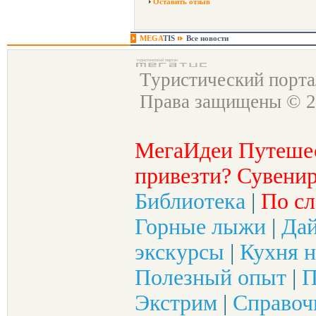
Оставить отзыв
MEGA
TIS
Все новости
Туристический порт
Права защищены © 2
МегаИдеи Путеше
привезти? Сувенир
Библиотека
|
По сл
Горные лыжи
|
Да
экскурсы
|
Кухня н
Полезный опыт
|
П
Экстрим
|
Справоч