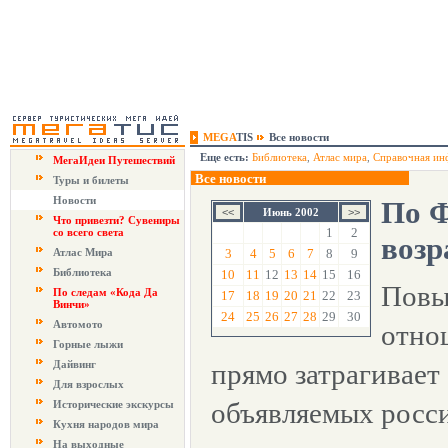
MEGA
TIS
Все новости
Еще есть:
Библиотека
,
Атлас мира
,
Справочная ин
МегаИдеи Путешествий
Все новости
Туры и билеты
Новости
По 
Июнь 2002
Что привезти? Сувениры
1
2
со всего света
возр
Атлас Мира
3
4
5
6
7
8
9
Библиотека
10
11
12
13
14
15
16
Повы
По следам «Кода Да
17
18
19
20
21
22
23
Винчи»
24
25
26
27
28
29
30
Автомото
отно
Горные лыжи
Дайвинг
прямо затрагивает
Для взрослых
объявляемых росс
Исторические экскурсы
Кухня народов мира
На выходные