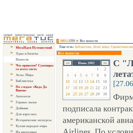
MEGA
TIS
Все новости
Еще есть:
Библиотека
,
Атлас мира
,
Справочная ин
МегаИдеи Путешествий
Все новости
Туры и билеты
Новости
С "Л
Июнь 2002
Что привезти? Сувениры
1
2
со всего света
лет
Атлас Мира
3
4
5
6
7
8
9
Библиотека
10
11
12
13
14
15
16
[27.0
По следам «Кода Да
17
18
19
20
21
22
23
Винчи»
24
25
26
27
28
29
30
Фирм
Автомото
Горные лыжи
подписала контрак
Дайвинг
Для взрослых
американской авиа
Исторические экскурсы
Кухня народов мира
Airlines. По услов
На выходные