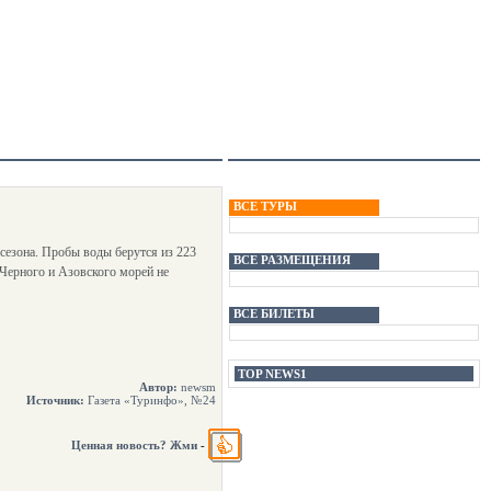
ВСЕ ТУРЫ
 сезона. Пробы воды берутся из 223
ВСЕ РАЗМЕЩЕНИЯ
 Черного и Азовского морей не
ВСЕ БИЛЕТЫ
TOP NEWS1
Автор:
newsm
Источник:
Газета «Туринфо», №24
Ценная новость? Жми
-