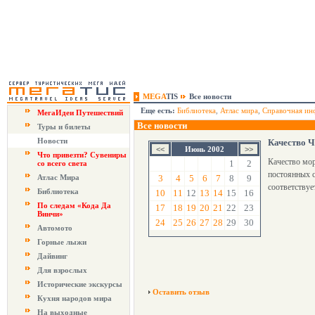
MEGA
TIS
Все новости
Еще есть:
Библиотека
,
Атлас мира
,
Справочная ин
МегаИдеи Путешествий
Все новости
Туры и билеты
Новости
Качество 
Июнь 2002
Что привезти? Сувениры
Качество мор
1
2
со всего света
постоянных с
Атлас Мира
3
4
5
6
7
8
9
соответствуе
Библиотека
10
11
12
13
14
15
16
По следам «Кода Да
17
18
19
20
21
22
23
Винчи»
24
25
26
27
28
29
30
Автомото
Горные лыжи
Дайвинг
Для взрослых
Исторические экскурсы
Оставить отзыв
Кухня народов мира
На выходные