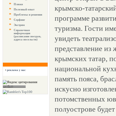
Пляжи
крымско-татарский
Полезный опыт
Проблемы и решения
программе развити
Серфинг
Экстрим
туризма. Гости им
Справочная
информация
увидеть театрализ
(расписание поездов,
адреса посольств)
представление из 
крымских татар, п
национальной кухн
реклама у нас
память пояса, брас
искусно изготовле
потомственных юве
полуострове будет