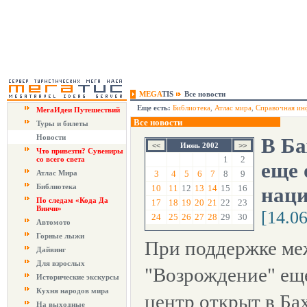
MEGA
TIS
Все новости
Еще есть:
Библиотека
,
Атлас мира
,
Справочная ин
МегаИдеи Путешествий
Все новости
Туры и билеты
Новости
В Ба
Июнь 2002
Что привезти? Сувениры
1
2
со всего света
еще 
Атлас Мира
3
4
5
6
7
8
9
Библиотека
10
11
12
13
14
15
16
нац
По следам «Кода Да
17
18
19
20
21
22
23
Винчи»
[14.0
24
25
26
27
28
29
30
Автомото
Горные лыжи
При поддержке ме
Дайвинг
Для взрослых
"Возрождение" ещ
Исторические экскурсы
Кухня народов мира
центр открыт в Ба
На выходные