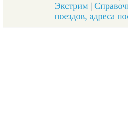
Экстрим
|
Справоч
поездов, адреса по