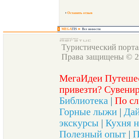
Оставить отзыв
MEGA
TIS
Все новости
Туристический порт
Права защищены © 2
МегаИдеи Путеше
привезти? Сувенир
Библиотека
|
По сл
Горные лыжи
|
Да
экскурсы
|
Кухня н
Полезный опыт
|
П