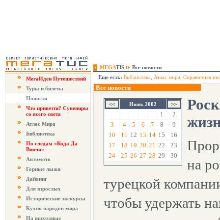
MEGA
TIS
Все новости
Еще есть:
Библиотека
,
Атлас мира
,
Справочная ин
МегаИдеи Путешествий
Все новости
Туры и билеты
Новости
Роск
Июнь 2002
Что привезти? Сувениры
1
2
со всего света
жиз
Атлас Мира
3
4
5
6
7
8
9
Библиотека
10
11
12
13
14
15
16
Прор
По следам «Кода Да
17
18
19
20
21
22
23
Винчи»
24
25
26
27
28
29
30
Автомото
на ро
Горные лыжи
Дайвинг
турецкой компании
Для взрослых
чтобы удержать на
Исторические экскурсы
Кухня народов мира
На выходные