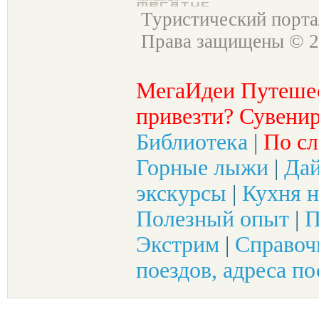
Туристический порт
Права защищены © 2
МегаИдеи Путеше
привезти? Сувенир
Библиотека
|
По сл
Горные лыжи
|
Да
экскурсы
|
Кухня н
Полезный опыт
|
П
Экстрим
|
Справоч
поездов, адреса по