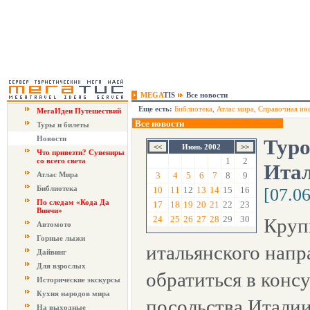
MEGA
TIS
Все новости
Еще есть:
Библиотека
,
Атлас мира
,
Справочная ин
МегаИдеи Путешествий
Все новости
Туры и билеты
Новости
Туро
Июнь 2002
Что привезти? Сувениры
1
2
со всего света
Ита
Атлас Мира
3
4
5
6
7
8
9
Библиотека
10
11
12
13
14
15
16
[07.0
По следам «Кода Да
17
18
19
20
21
22
23
Винчи»
24
25
26
27
28
29
30
Круп
Автомото
Горные лыжи
итальянского нап
Дайвинг
Для взрослых
обратиться в конс
Исторические экскурсы
Кухня народов мира
посольства Италии
На выходные