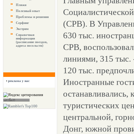
Главным управлен
Пляжи
Социалистической
Полезный опыт
Проблемы и решения
(СРВ). В Управлен
Серфинг
Экстрим
630 тыс. иностран
Справочная
информация
(расписание поездов,
СРВ, воспользова
адреса посольств)
линиями, 315 тыс. 
120 тыс. предпочл
Иностранные гости
реклама у нас
останавливались, к
туристических цен
центральной, гор
Донг, южной пров