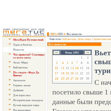
MEGA
TIS
Все новости
Еще есть:
Библиотека
,
Атлас мира
,
Справочная ин
МегаИдеи Путешествий
Все новости
Туры и билеты
Новости
Вьет
Июнь 2002
Что привезти? Сувениры
1
2
со всего света
свыш
Атлас Мира
3
4
5
6
7
8
9
Библиотека
10
11
12
13
14
15
16
тури
По следам «Кода Да
17
18
19
20
21
22
23
Винчи»
24
25
26
27
28
29
30
С нач
Автомото
Горные лыжи
посетило свыше 1 
Дайвинг
Для взрослых
данные были предс
Исторические экскурсы
Кухня народов мира
На выходные