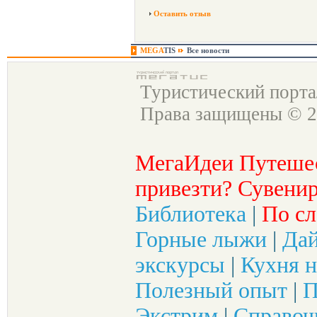
Оставить отзыв
MEGA
TIS
Все новости
Туристический порт
Права защищены © 2
МегаИдеи Путеше
привезти? Сувенир
Библиотека
|
По сл
Горные лыжи
|
Да
экскурсы
|
Кухня н
Полезный опыт
|
П
Экстрим
|
Справоч