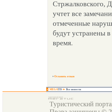
Стржалковского, 
учтет все замечан
отмеченные наруш
будут устранены в
время.
Оставить отзыв
MEGA
TIS
Все новости
Туристический порт
Права защищены © 2