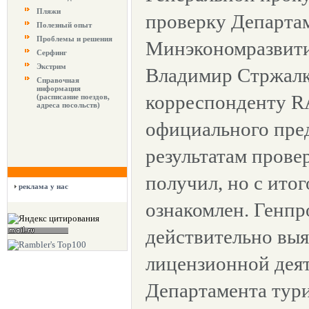
Пляжи
проверку Департа
Полезный опыт
Проблемы и решения
Минэкономразвити
Серфинг
Экстрим
Владимир Стржал
Справочная
информация
корреспонденту R
(расписание поездов,
адреса посольств)
официального пре
результатам прове
получил, но с ито
реклама у нас
ознакомлен. Генп
действительно выя
лицензионной дея
Департамента тури