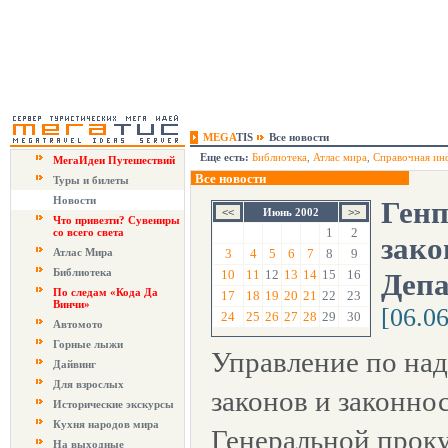
MEGA
TIS
Все новости
Еще есть:
Библиотека
,
Атлас мира
,
Справочная ин
МегаИдеи Путешествий
Все новости
Туры и билеты
Новости
Генп
Июнь 2002
Что привезти? Сувениры
1
2
со всего света
зако
Атлас Мира
3
4
5
6
7
8
9
Библиотека
10
11
12
13
14
15
16
Депа
По следам «Кода Да
17
18
19
20
21
22
23
Винчи»
[06.0
24
25
26
27
28
29
30
Автомото
Горные лыжи
Управление по над
Дайвинг
Для взрослых
законов и законно
Исторические экскурсы
Кухня народов мира
Генеральной прок
На выходные