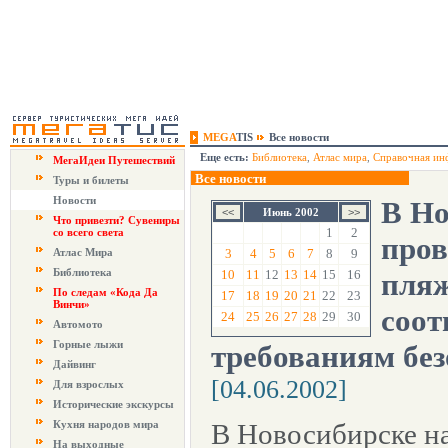
MEGA
TIS
Все новости
Еще есть:
Библиотека
,
Атлас мира
,
Справочная ин
МегаИдеи Путешествий
Все новости
Туры и билеты
Новости
В Но
Июнь 2002
Что привезти? Сувениры
1
2
со всего света
пров
Атлас Мира
3
4
5
6
7
8
9
Библиотека
10
11
12
13
14
15
16
пляж
По следам «Кода Да
17
18
19
20
21
22
23
Винчи»
соот
24
25
26
27
28
29
30
Автомото
Горные лыжи
требованиям без
Дайвинг
[04.06.2002]
Для взрослых
Исторические экскурсы
Кухня народов мира
В Новосибирске н
На выходные