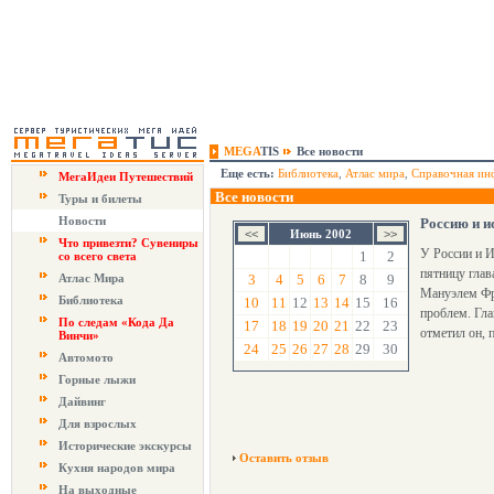
MEGA
TIS
Все новости
Еще есть:
Библиотека
,
Атлас мира
,
Справочная ин
МегаИдеи Путешествий
Все новости
Туры и билеты
Новости
Россию и и
Июнь 2002
Что привезти? Сувениры
У России и И
1
2
со всего света
пятницу глав
Атлас Мира
3
4
5
6
7
8
9
Мануэлем Фр
Библиотека
10
11
12
13
14
15
16
проблем. Гла
По следам «Кода Да
17
18
19
20
21
22
23
отметил он, 
Винчи»
24
25
26
27
28
29
30
Автомото
Горные лыжи
Дайвинг
Для взрослых
Исторические экскурсы
Оставить отзыв
Кухня народов мира
На выходные