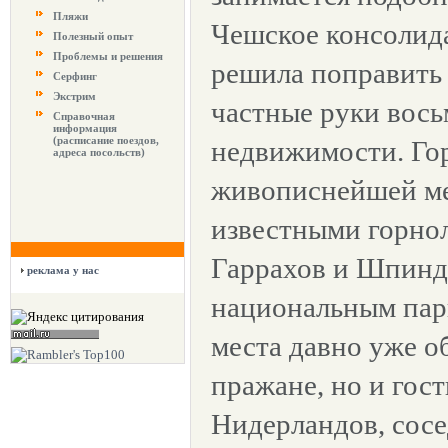
Пляжи
Чешское консолид
Полезный опыт
Проблемы и решения
решила поправить 
Серфинг
Экстрим
частные руки вось
Справочная
информация
(расписание поездов,
недвижимости. Го
адреса посольств)
живописнейшей м
известными горн
Гаррахов и Шпинд
реклама у нас
национальным пар
места давно уже о
пражане, но и гост
Нидерландов, сос