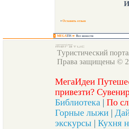
И
Оставить отзыв
MEGA
TIS
Все новости
Туристический порт
Права защищены © 2
МегаИдеи Путеше
привезти? Сувенир
Библиотека
|
По сл
Горные лыжи
|
Да
экскурсы
|
Кухня н