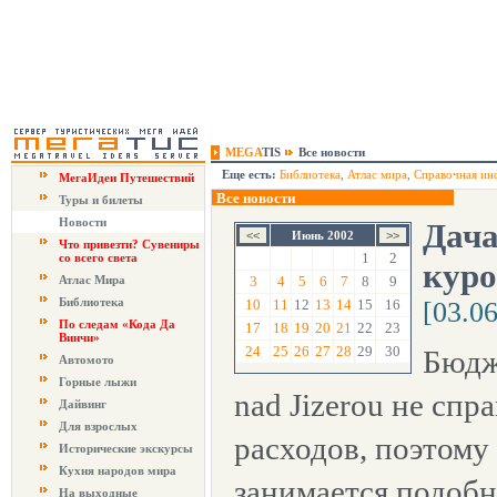
MEGA
TIS
Все новости
Еще есть:
Библиотека
,
Атлас мира
,
Справочная ин
МегаИдеи Путешествий
Все новости
Туры и билеты
Новости
Дача
Июнь 2002
Что привезти? Сувениры
1
2
со всего света
куро
Атлас Мира
3
4
5
6
7
8
9
Библиотека
10
11
12
13
14
15
16
[03.0
По следам «Кода Да
17
18
19
20
21
22
23
Винчи»
24
25
26
27
28
29
30
Бюдж
Автомото
Горные лыжи
nad Jizerou не спр
Дайвинг
Для взрослых
расходов, поэтому
Исторические экскурсы
Кухня народов мира
занимается подоб
На выходные