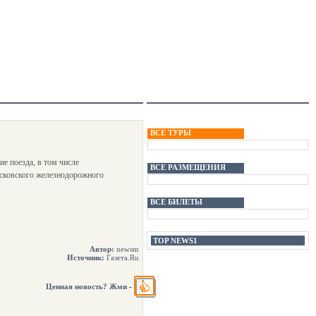
ВСЕ ТУРЫ
е поезда, в том числе
ВСЕ РАЗМЕЩЕНИЯ
осковского железнодорожного
ВСЕ БИЛЕТЫ
TOP NEWS1
Автор:
newsm
Источник:
Газета.Ru
Ценная новость? Жми
-