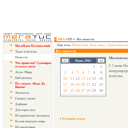
MEGA
TIS
Все новости
Еще есть:
Библиотека
,
Атлас мира
,
Справочная ин
МегаИдеи Путешествий
Все новости
Туры и билеты
Новости
Московская
Июнь 2002
Что привезти? Сувениры
С 1 июня Мос
1
2
со всего света
международны
Атлас Мира
3
4
5
6
7
8
9
агентства.
Библиотека
10
11
12
13
14
15
16
По следам «Кода Да
17
18
19
20
21
22
23
Винчи»
24
25
26
27
28
29
30
Автомото
Горные лыжи
Дайвинг
Для взрослых
Исторические экскурсы
Оставить отзыв
Кухня народов мира
На выходные