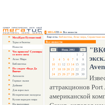
MEGA
TIS
Все новости
Еще есть:
Библиотека
,
Атлас мира
,
Справочная ин
МегаИдеи Путешествий
Все новости
Туры и билеты
Новости
"ВКО
Июнь 2002
Что привезти? Сувениры
1
2
со всего света
экск
Атлас Мира
3
4
5
6
7
8
9
Библиотека
10
11
12
13
14
15
16
Aven
По следам «Кода Да
17
18
19
20
21
22
23
Винчи»
24
25
26
27
28
29
30
Изве
Автомото
Горные лыжи
аттракционов Port
Дайвинг
Для взрослых
американской комп
Исторические экскурсы
Кухня народов мира
На выходные