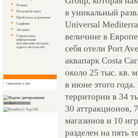
Group, которая на
Пляжи
в уникальный разв
Полезный опыт
Проблемы и решения
Universal Mediterr
Серфинг
Экстрим
величине в Европе
Справочная
информация
(расписание поездов,
себя отели Port Ave
адреса посольств)
аквапарк Costa Ca
около 25 тыс. кв. 
в июне этого года.
реклама у нас
территории в 34 ты
30 аттракционов, 7
магазинов и 10 иг
разделен на пять т