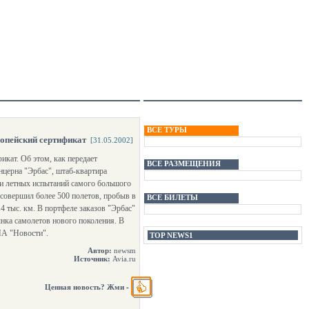
ВСЕ ТУРЫ
опейский сертификат
[31.05.2002]
кат. Об этом, как передает
ВСЕ РАЗМЕЩЕНИЯ
нцерна "Эрбас", штаб-квартира
ии летных испытаний самого большого
 совершил более 500 полетов, пробыв в
ВСЕ БИЛЕТЫ
4 тыс. км. В портфеле заказов "Эрбас"
ынка самолетов нового поколения. В
ИА "Новости".
TOP NEWS1
Автор:
newsm
Источник:
Avia.ru
Ценная новость? Жми
-