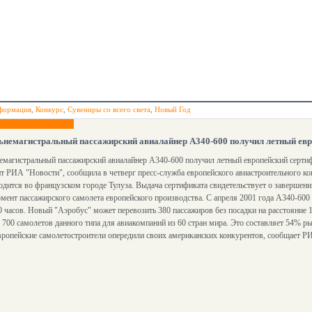
формация
,
Конкурс
,
Сувениры со всего света
,
Новый Год
немагистральный пассажирский авиалайнер А340-600 получил летный евр
магистральный пассажирский авиалайнер А340-600 получил летный европейский сертифи
т РИА "Новости", сообщила в четверг пресс-служба европейского авиастроительного ко
одится во французском городе Тулуза. Выдача сертификата свидетельствует о завершен
мент пассажирского самолета европейского производства. С апреля 2001 года А340-600
0 часов. Новый "Аэробус" может перевозить 380 пассажиров без посадки на расстояние 1
 700 самолетов данного типа для авиакомпаний из 60 стран мира. Это составляет 54% р
вропейские самолетостроители опередили своих американских конкурентов, сообщает Р