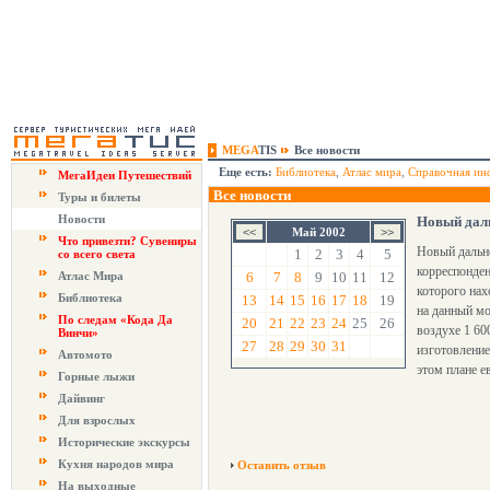
MEGA
TIS
Все новости
Еще есть:
Библиотека
,
Атлас мира
,
Справочная ин
МегаИдеи Путешествий
Все новости
Туры и билеты
Новости
Новый даль
Май 2002
Что привезти? Сувениры
Новый дальне
1
2
3
4
5
со всего света
корреспонден
Атлас Мира
6
7
8
9
10
11
12
которого нах
Библиотека
13
14
15
16
17
18
19
на данный мо
По следам «Кода Да
20
21
22
23
24
25
26
воздухе 1 60
Винчи»
27
28
29
30
31
изготовление
Автомото
этом плане е
Горные лыжи
Дайвинг
Для взрослых
Исторические экскурсы
Кухня народов мира
Оставить отзыв
На выходные