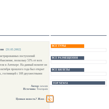
ВСЕ ТУРЫ
сии
[31.05.2002]
гистрированных поступлений
ВСЕ РАЗМЕЩЕНИЯ
бъяснение, поскольку 53% от всех
теля в Антекере. На данный момент он
7 октября прошлого года был открыт
ВСЕ БИЛЕТЫ
к, гостиницей с 169 двухместными
TOP NEWS1
Автор:
newsm
Источник:
Tourspain
Ценная новость? Жми
-