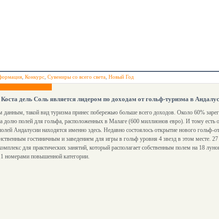
формация
,
Конкурс
,
Сувениры со всего света
,
Новый Год
 Коста дель Соль является лидером по доходам от гольф-туризма в Андалу
 данным, такой вид туризма принес побережью больше всего доходов. Около 60% заре
а долю полей для гольфа, расположенных в Малаге (600 миллионов евро). И тому есть о
олей Андалусии находятся именно здесь. Недавно состоялось открытие нового гольф-о
нственным гостиничным и заведением для игры в гольф уровня 4 звезд в этом месте. 2
омплекс для практических занятий, который располагает собственным полем на 18 луно
11 номерами повышенной категории.