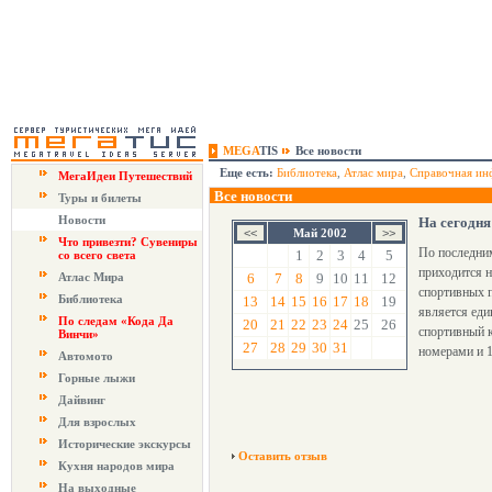
MEGA
TIS
Все новости
Еще есть:
Библиотека
,
Атлас мира
,
Справочная ин
МегаИдеи Путешествий
Все новости
Туры и билеты
Новости
На сегодня
Май 2002
Что привезти? Сувениры
По последним
1
2
3
4
5
со всего света
приходится н
Атлас Мира
6
7
8
9
10
11
12
спортивных п
Библиотека
13
14
15
16
17
18
19
является еди
По следам «Кода Да
20
21
22
23
24
25
26
спортивный к
Винчи»
27
28
29
30
31
номерами и 
Автомото
Горные лыжи
Дайвинг
Для взрослых
Исторические экскурсы
Оставить отзыв
Кухня народов мира
На выходные