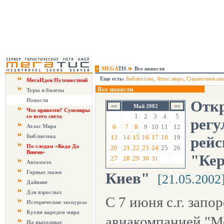
MEGA
TIS
Все новости
Еще есть:
Библиотека
,
Атлас мира
,
Справочная ин
МегаИдеи Путешествий
Все новости
Туры и билеты
Новости
Отк
Май 2002
Что привезти? Сувениры
1
2
3
4
5
со всего света
регу
Атлас Мира
6
7
8
9
10
11
12
Библиотека
13
14
15
16
17
18
19
рейс
По следам «Кода Да
20
21
22
23
24
25
26
Винчи»
"Кер
27
28
29
30
31
Автомото
Горные лыжи
Киев"
[21.05.2002
Дайвинг
Для взрослых
С 7 июня с.г. запо
Исторические экскурсы
Кухня народов мира
авиакомпанией "М
На выходные