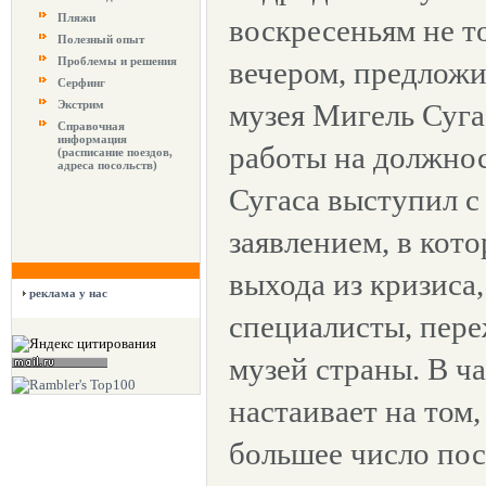
Пляжи
воскресеньям не т
Полезный опыт
Проблемы и решения
вечером, предлож
Серфинг
Экстрим
музея Мигель Суга
Справочная
информация
работы на должнос
(расписание поездов,
адреса посольств)
Сугаса выступил 
заявлением, в кот
выхода из кризиса
реклама у нас
специалисты, пер
музей страны. В ч
настаивает на том
большее число пос