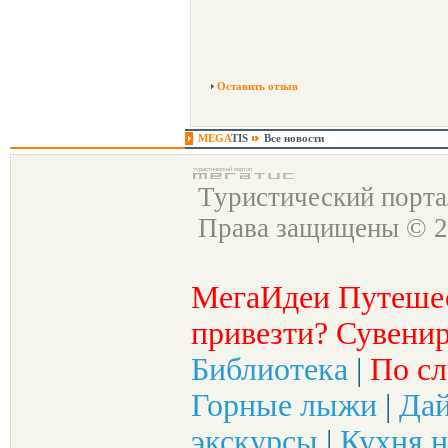
Оставить отзыв
MEGA
TIS
Все новости
Туристический порт
Права защищены © 2
МегаИдеи Путеше
привезти? Сувенир
Библиотека
|
По сл
Горные лыжи
|
Да
экскурсы
|
Кухня н