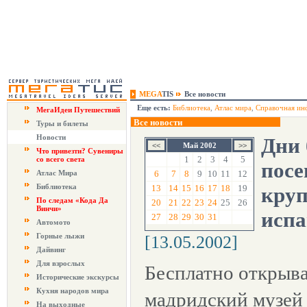
MEGA
TIS
Все новости
Еще есть:
Библиотека
,
Атлас мира
,
Справочная ин
МегаИдеи Путешествий
Все новости
Туры и билеты
Новости
Дни 
Май 2002
Что привезти? Сувениры
1
2
3
4
5
со всего света
пос
Атлас Мира
6
7
8
9
10
11
12
Библиотека
13
14
15
16
17
18
19
кру
По следам «Кода Да
20
21
22
23
24
25
26
Винчи»
испа
27
28
29
30
31
Автомото
Горные лыжи
[13.05.2002]
Дайвинг
Для взрослых
Бесплатно открыв
Исторические экскурсы
Кухня народов мира
мадридский музей
На выходные