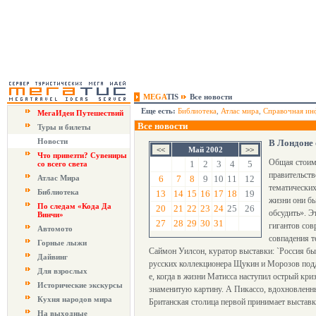
MEGA
TIS
Все новости
Еще есть:
Библиотека
,
Атлас мира
,
Справочная ин
МегаИдеи Путешествий
Все новости
Туры и билеты
Новости
В Лондоне 
Май 2002
Что привезти? Сувениры
Общая стоимо
1
2
3
4
5
со всего света
правительств
Атлас Мира
6
7
8
9
10
11
12
тематических
Библиотека
13
14
15
16
17
18
19
жизни они бы
По следам «Кода Да
20
21
22
23
24
25
26
обсудить». Э
Винчи»
27
28
29
30
31
гигантов сов
Автомото
совпадения т
Горные лыжи
Саймон Уилсон, куратор выставки: `Россия бы
Дайвинг
русских коллекционера Щукин и Морозов подде
Для взрослых
е, когда в жизни Матисса наступил острый кри
Исторические экскурсы
знаменитую картину. А Пикассо, вдохновленн
Кухня народов мира
Британская столица первой принимает выстав
На выходные