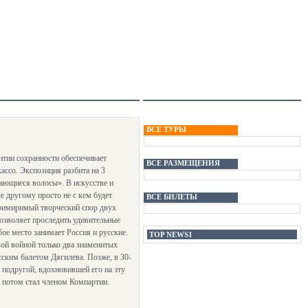
ВСЕ ТУРЫ
нтии сохранности обеспечивает
ВСЕ РАЗМЕЩЕНИЯ
ассо. Экспозиция разбита на 3
ающиеся волосы». В искусстве и
е другому просто не с кем будет
ВСЕ БИЛЕТЫ
епримиримый творческий спор двух
позволяет проследить удивительные
бое место занимает Россия и русские.
TOP NEWS1
вой войной только два знаменитых
сским балетом Дягилева. Позже, в 30-
й подругой, вдохновившей его на эту
 потом стал членом Компартии.