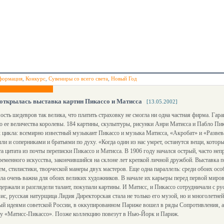
формация
,
Конкурс
,
Сувениры со всего света
,
Новый Год
открылась выставка картин Пикассо и Матисса
[13.05.2002]
сть шедевров так велика, что платить страховку не смогла ни одна частная фирма. Гара
о ее величества королевы. 184 картины, скульптуры, рисунки Анри Матисса и Пабло Пик
 цикла: всемирно известный музыкант Пикассо и музыка Матисса, «Акробат» и «Развев
ли и соперниками и братьями по духу. «Когда один из нас умрет, останутся вещи, которы
та цитата из почты переписки Пикассо и Матисса. В 1906 году начался острый, часто н
ременного искусства, закончившийся на склоне лет крепкой личной дружбой. Выставка 
ем, стилистики, творческой манеры двух мастеров. Еще одна параллель: среди обоих осо
ла очень важна для обоих великих художников. В начале их карьеры перед первой миро
ржали и разглядели талант, покупали картины. И Матисс, и Пикассо сотрудничали с ру
зис, русская натурщица Лидия Директорская стала не только его музой, но и многолетне
ый идеями советской России, в оккупированном Париже вошел в ряды Сопротивления, а
ку «Матисс-Пикассо». Позже коллекцию повезут в Нью-Йорк и Париж.