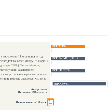
ВСЕ ТУРЫ
а таких около 11 миллионов в год –
ВСЕ РАЗМЕЩЕНИЯ
рехзвездочные отели Ибицы, Майорки и
,9 доллара США). Таким образом,
ответствующий законопроект
ВСЕ БИЛЕТЫ
ткое сопротивление и рассматривается
стиниц, которые опасаются, что из-за
TOP NEWS1
Автор:
newsm
Источник:
MIGnews.com
Ценная новость? Жми
-