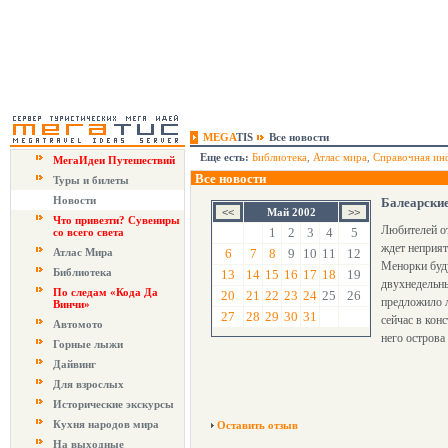
MEGA
TIS
Все новости
Еще есть:
Библиотека
,
Атлас мира
,
Справочная ин
МегаИдеи Путешествий
Все новости
Туры и билеты
Новости
Балеарские
Май 2002
Что привезти? Сувениры
Любителей от
1
2
3
4
5
со всего света
ждет неприят
Атлас Мира
6
7
8
9
10
11
12
Менорки буду
Библиотека
13
14
15
16
17
18
19
двухнедельны
По следам «Кода Да
20
21
22
23
24
25
26
предложило л
Винчи»
27
28
29
30
31
сейчас в кон
Автомото
него острова
Горные лыжи
Дайвинг
Для взрослых
Исторические экскурсы
Кухня народов мира
Оставить отзыв
На выходные