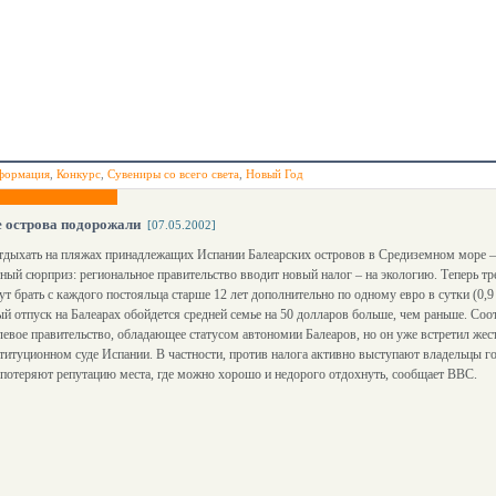
формация
,
Конкурс
,
Сувениры со всего света
,
Новый Год
 острова подорожали
[07.05.2002]
дыхать на пляжах принадлежащих Испании Балеарских островов в Средиземном море – 
ный сюрприз: региональное правительство вводит новый налог – на экологию. Теперь т
т брать с каждого постояльца старше 12 лет дополнительно по одному евро в сутки (0
й отпуск на Балеарах обойдется средней семье на 50 долларов больше, чем раньше. Со
евое правительство, обладающее статусом автономии Балеаров, но он уже встретил жес
ституционном суде Испании. В частности, против налога активно выступают владельцы го
 потеряют репутацию места, где можно хорошо и недорого отдохнуть, сообщает ВВС.