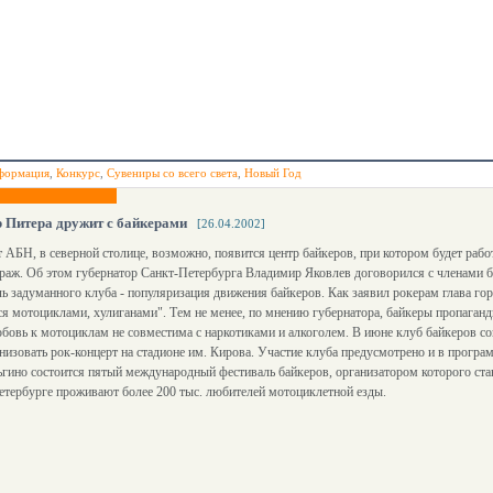
формация
,
Конкурс
,
Сувениры со всего света
,
Новый Год
 Питера дружит с байкерами
[26.04.2002]
 АБН, в северной столице, возможно, появится центр байкеров, при котором будет работ
араж. Об этом губернатор Санкт-Петербурга Владимир Яковлев договорился с членами 
ь задуманного клуба - популяризация движения байкеров. Как заявил рокерам глава гор
 мотоциклами, хулиганами". Тем не менее, по мнению губернатора, байкеры пропаган
бовь к мотоциклам не совместима с наркотиками и алкоголем. В июне клуб байкеров со
низовать рок-концерт на стадионе им. Кирова. Участие клуба предусмотрено и в програ
ьгино состоится пятый международный фестиваль байкеров, организатором которого ста
етербурге проживают более 200 тыс. любителей мотоциклетной езды.