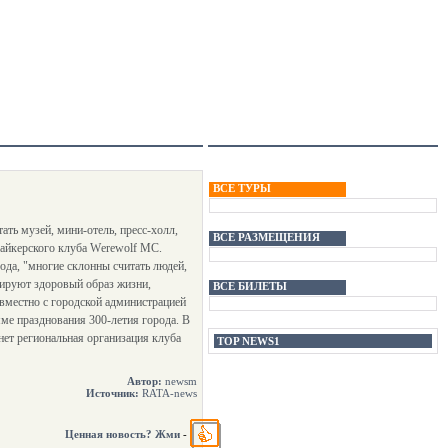
ВСЕ ТУРЫ
ать музей, мини-отель, пресс-холл,
ВСЕ РАЗМЕЩЕНИЯ
байкерского клуба Wеrewolf MC.
ода, "многие склонны считать людей,
дируют здоровый образ жизни,
ВСЕ БИЛЕТЫ
вместно с городской администрацией
мме празднования 300-летия города. В
нет региональная организация клуба
TOP NEWS1
Автор:
newsm
Источник:
RATA-news
Ценная новость? Жми
-