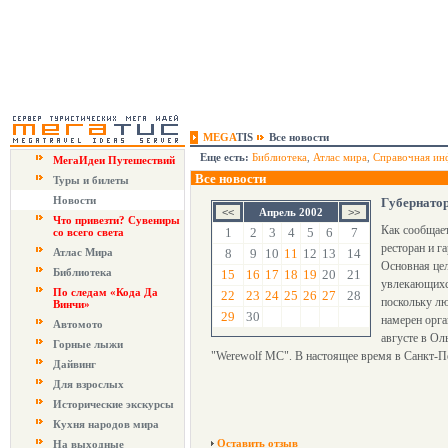
MEGA
TIS
Все новости
Еще есть:
Библиотека
,
Атлас мира
,
Справочная ин
МегаИдеи Путешествий
Все новости
Туры и билеты
Новости
Губернатор
Апрель 2002
Что привезти? Сувениры
Как сообщает
1
2
3
4
5
6
7
со всего света
ресторан и г
Атлас Мира
8
9
10
11
12
13
14
Основная цел
Библиотека
15
16
17
18
19
20
21
увлекающихся
По следам «Кода Да
22
23
24
25
26
27
28
поскольку лю
Винчи»
29
30
намерен орга
Автомото
августе в Ол
Горные лыжи
"Werewolf MC". В настоящее время в Санкт-П
Дайвинг
Для взрослых
Исторические экскурсы
Кухня народов мира
Оставить отзыв
На выходные