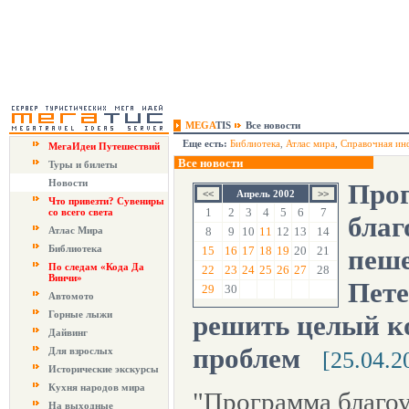
MEGA
TIS
Все новости
Еще есть:
Библиотека
,
Атлас мира
,
Справочная ин
МегаИдеи Путешествий
Все новости
Туры и билеты
Новости
Про
Апрель 2002
Что привезти? Сувениры
1
2
3
4
5
6
7
со всего света
благ
Атлас Мира
8
9
10
11
12
13
14
Библиотека
15
16
17
18
19
20
21
пеше
По следам «Кода Да
22
23
24
25
26
27
28
Винчи»
Пете
29
30
Автомото
Горные лыжи
решить целый к
Дайвинг
проблем
Для взрослых
[25.04.2
Исторические экскурсы
Кухня народов мира
"Программа благоу
На выходные