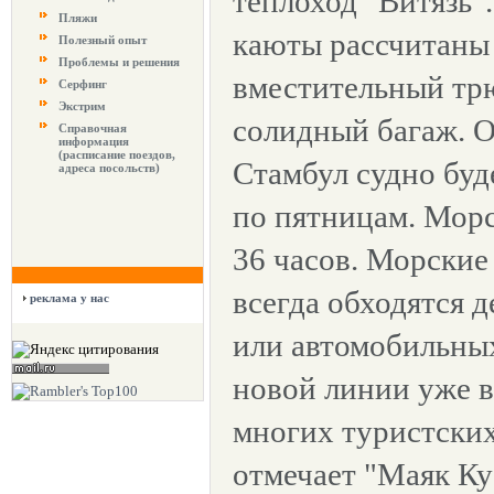
теплоход "Витязь"
Пляжи
каюты рассчитаны 
Полезный опыт
Проблемы и решения
вместительный тр
Серфинг
Экстрим
солидный багаж. О
Справочная
информация
(расписание поездов,
Стамбул судно буд
адреса посольств)
по пятницам. Морс
36 часов. Морски
всегда обходятся 
реклама у нас
или автомобильны
новой линии уже в
многих туристски
отмечает "Маяк Ку