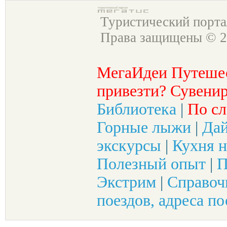
Туристический порт
Права защищены © 2
МегаИдеи Путеше
привезти? Сувенир
Библиотека
|
По сл
Горные лыжи
|
Да
экскурсы
|
Кухня н
Полезный опыт
|
П
Экстрим
|
Справоч
поездов, адреса по