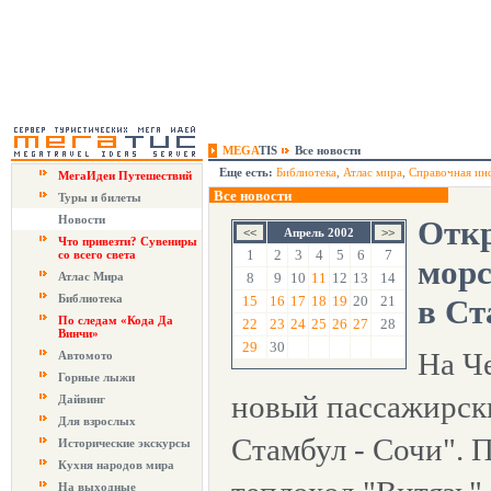
MEGA
TIS
Все новости
Еще есть:
Библиотека
,
Атлас мира
,
Справочная ин
МегаИдеи Путешествий
Все новости
Туры и билеты
Новости
Отк
Апрель 2002
Что привезти? Сувениры
1
2
3
4
5
6
7
со всего света
морс
Атлас Мира
8
9
10
11
12
13
14
Библиотека
15
16
17
18
19
20
21
в Ст
По следам «Кода Да
22
23
24
25
26
27
28
Винчи»
29
30
На Ч
Автомото
Горные лыжи
новый пассажирск
Дайвинг
Для взрослых
Стамбул - Сочи". 
Исторические экскурсы
Кухня народов мира
На выходные