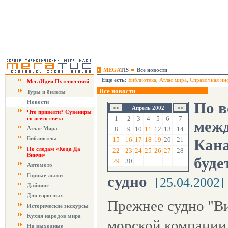
MEGA
TIS
Все новости
Еще есть:
Библиотека
,
Атлас мира
,
Справочная ин
МегаИдеи Путешествий
Все новости
Туры и билеты
Новости
По в
Апрель 2002
Что привезти? Сувениры
1
2
3
4
5
6
7
со всего света
межд
Атлас Мира
8
9
10
11
12
13
14
Библиотека
15
16
17
18
19
20
21
Кана
По следам «Кода Да
22
23
24
25
26
27
28
Винчи»
буде
29
30
Автомото
Горные лыжи
судно
[25.04.2002]
Дайвинг
Для взрослых
Прежнее судно "Ви
Исторические экскурсы
Кухня народов мира
морской компании
На выходные