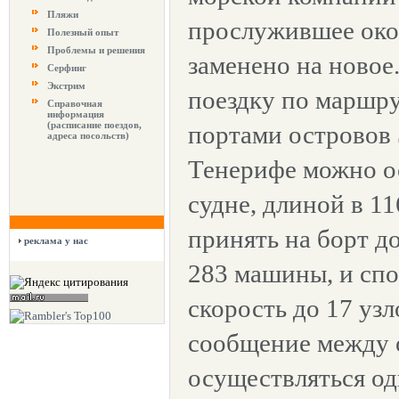
Пляжи
прослужившее окол
Полезный опыт
Проблемы и решения
заменено на новое
Серфинг
Экстрим
поездку по маршр
Справочная
информация
(расписание поездов,
портами островов 
адреса посольств)
Тенерифе можно о
судне, длиной в 1
принять на борт д
реклама у нас
283 машины, и сп
скорость до 17 уз
сообщение между 
осуществляться оди