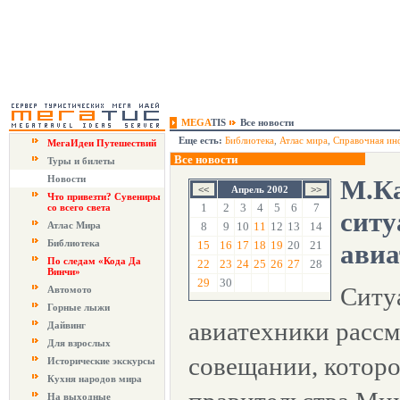
MEGA
TIS
Все новости
Еще есть:
Библиотека
,
Атлас мира
,
Справочная ин
МегаИдеи Путешествий
Все новости
Туры и билеты
Новости
М.Ка
Апрель 2002
Что привезти? Сувениры
1
2
3
4
5
6
7
со всего света
ситу
Атлас Мира
8
9
10
11
12
13
14
Библиотека
15
16
17
18
19
20
21
авиа
По следам «Кода Да
22
23
24
25
26
27
28
Винчи»
29
30
Ситу
Автомото
Горные лыжи
авиатехники рассм
Дайвинг
Для взрослых
совещании, которо
Исторические экскурсы
Кухня народов мира
На выходные