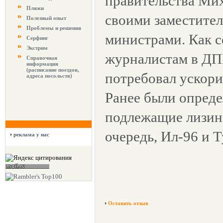
правительства Мих
Пляжи
своими заместите
Полезный опыт
Проблемы и решения
министрами. Как 
Серфинг
Экстрим
журналистам в ДП
Справочная
информация
(расписание поездов,
потребовал ускори
адреса посольств)
Ранее были опреде
подлежащие лизинг
очередь, Ил-96 и Т
реклама у нас
Оставить отзыв