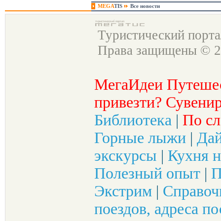
MEGA
TIS
Все новости
Туристический порт
Права защищены © 2
МегаИдеи Путеше
привезти? Сувенир
Библиотека
|
По сл
Горные лыжи
|
Да
экскурсы
|
Кухня н
Полезный опыт
|
П
Экстрим
|
Справоч
поездов, адреса по