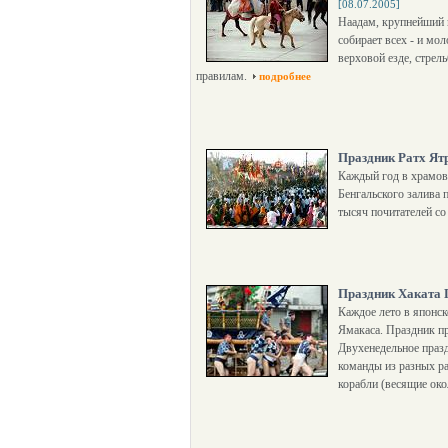
[08.07.2005]
Наадам, крупнейший 
собирает всех - и мо
верховой езде, стрел
правилам.
подробнее
Праздник Ратх Ят
Каждый год в храмово
Бенгальского залива 
тысяч почитателей со
Праздник Хаката 
Каждое лето в японс
Ямакаса. Праздник п
Двухенедельное празд
команды из разных р
корабли (весящие око