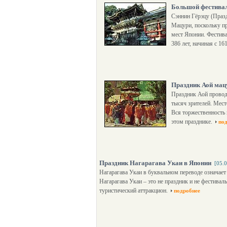
Большой фестивал
Сэннин Гёрэцу (Празд
Мацури, поскольку п
мест Японии. Фестива
386 лет, начиная с 161
Праздник Аой мац
Праздник Аой проводи
тысяч зрителей. Мес
Вся торжественность 
этом празднике.
по
Праздник Нагарагава Укаи в Японии
[05.
Нагарагава Укаи в буквальном переводе означает
Нагарагава Укаи – это не праздник и не фестивал
туристический аттракцион.
подробнее