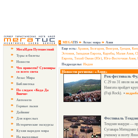
MEGA
TIS
Атлас мира
Азия
Еще есть:
Аравия
,
Болгария
,
Венгрия
,
Греция
,
Кип
МегаИдеи Путешествий
Эстония
,
Западная Европа
,
Карибы
,
Малая Азия
,
С
Туры и билеты
Европа
,
Тихий Океан (Юг)
,
Юго-Восточная Азия
,
Новости
Подразделы:
Индия
Что привезти? Сувениры
Новости региона: «Азия»
со всего света
Рок-фестиваль Фу
Атлас Мира
С 29 по 31 июля на 
Библиотека
Ниигата пройдет кру
По следам «Кода Да
(Fuji Rock).
подроб
Винчи»
Автомото
Горные лыжи
Дайвинг
Фестиваль Тендзи
Для взрослых
Тендзин мацури — пр
Исторические экскурсы
Сугавара Митидзанэ 
Кухня народов мира
ученому и поэту Япо
На выходные