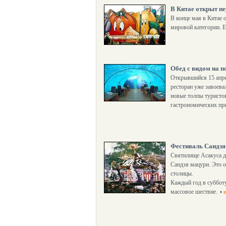
В Китае открыт п
В конце мая в Китае
мировой категории. Е
Обед с видом на п
Открывшийся 15 апре
ресторан уже завоева
новые толпы турист
гастрономических пр
Фестиваль Сандзя
Святилище Асакуса д
Сандзя мацури. Это 
столицы.
Каждый год в субботу
массовое шествие.