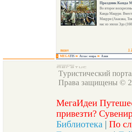
Праздник Канда М
Во второе воскресень
Канда Мацури. Вмест
Мацури (Акасака, То
нас из эпохи Эдо (160
назад
1
MEGA
TIS
Атлас мира
Азия
Туристический порт
Права защищены © 2
МегаИдеи Путеше
привезти? Сувенир
Библиотека
|
По сл