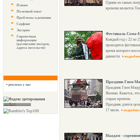
Одним из самых попу
Пляжи
времени является Те
Полезный опыт
Проблемы и решения
Серфинг
Экстрим
Фестиваль Сома-
Справочная
Каждый год с 22 по 2
информация
(расписание поездов,
проводится фестивал
адреса посольств)
время которого восс
давности.
подробне
Праздник Гион Ма
реклама у нас
Праздник Гион Мацур
Японии. Кажется, что
старые времена.
Праздник длится целы
17 июля.
подробнее
Наадам - соревно