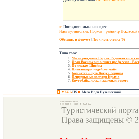
Последняя мысль по идее
Идея путешествия: Порхов – райцентр Псковской об
Обсудить в форуме
|
Прочитать ответы (0)
Типа того:
Место рождения Сергия Радонежского - 
Иван Васильевич меняет профессию - Рос
По следам Швейка
Цивилизация индейцев майя
Камчатка - путь Витуса Беринга
Пещерные монастыри Крыма
Кругобайкальская железная дорога
MEGA
TIS
Мега Идеи Путешествий
Туристический порт
Права защищены © 2