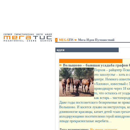
MEGA
TIS
Мега Идеи Путешествий
идея
Волышово – бывшая усадьба графов 
Порхов – райцентр Псков
это захолустье – хоть и
центре. Немного извест
«Хилово», известный с 
приводящую через 18 к
то, что осталось от уса
как встарь – чистопоро
Даже годы постсоветского безвременья не прик
Волышово. И косятся лукаво на инструктора, к
длинноногие красавцы, катает детей «сын греха
аплодирующими посетителями герой ипподромов
леваде прекрасноглазые жеребята…
Дата путешествия:
Не имеет значения