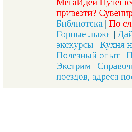
МегаИдеи Путеше
привезти? Сувенир
Библиотека
|
По сл
Горные лыжи
|
Да
экскурсы
|
Кухня н
Полезный опыт
|
П
Экстрим
|
Справоч
поездов, адреса по